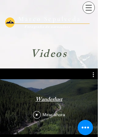
Marco Sepulveda
Fotografía
de naturaleza
Videos
Wanderlust
Mirar ahora